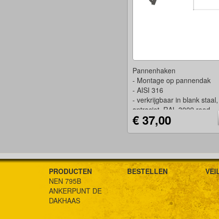
Pannenhaken
- Montage op pannendak
- AISI 316
- verkrijgbaar in blank staa
antraciet, RAL 3009 rood
€ 37,00
- Volgens NEN 517
PRODUCTEN
BESTELLEN
VEI
NEN 795B
ANKERPUNT DE
DAKHAAS